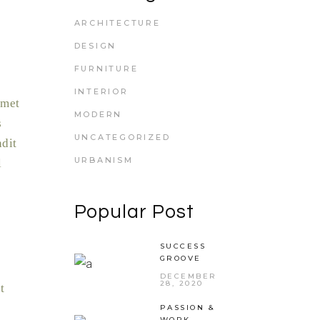
ARCHITECTURE
DESIGN
FURNITURE
INTERIOR
amet
MODERN
s
UNCATEGORIZED
ndit
URBANISM
l
Popular Post
SUCCESS
GROOVE
DECEMBER
28, 2020
t
PASSION &
WORK