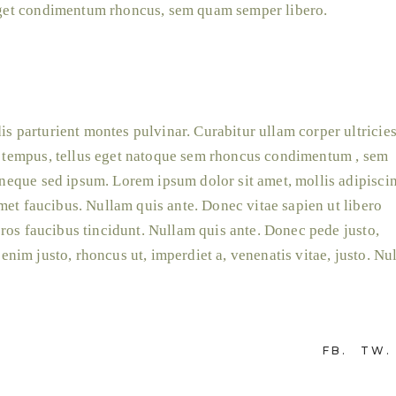
eget condimentum rhoncus, sem quam semper libero.
 parturient montes pulvinar. Curabitur ullam corper ultricie
 tempus, tellus eget natoque sem rhoncus condimentum , sem
neque sed ipsum. Lorem ipsum dolor sit amet, mollis adipisci
amet faucibus. Nullam quis ante. Donec vitae sapien ut libero
eros faucibus tincidunt. Nullam quis ante. Donec pede justo,
In enim justo, rhoncus ut, imperdiet a, venenatis vitae, justo. N
FB
TW