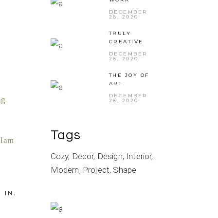
DECEMBER
28, 2020
TRULY
CREATIVE
DECEMBER
28, 2020
s
THE JOY OF
ART
DECEMBER
ng
28, 2020
Tags
ullam
Cozy
Decor
Design
Interior
Modern
Project
Shape
IN