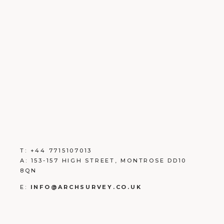
T:
+
44 7715107013
A:
153-157 HIGH STREET, MONTROSE DD10
8QN
E:
INFO@ARCHSURVEY.CO.UK