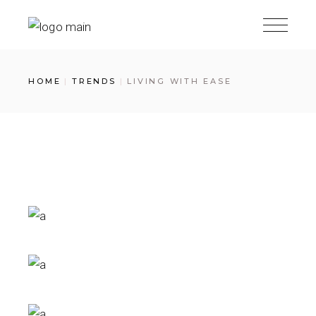
Skip
to
the
content
HOME
TRENDS
LIVING WITH EASE