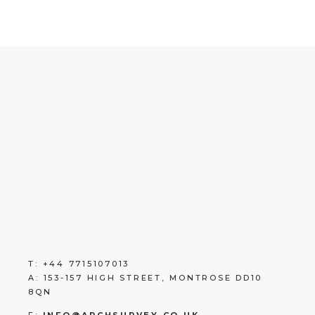
T:
+
44 7715107013
A:
153-157 HIGH STREET, MONTROSE DD10
8QN